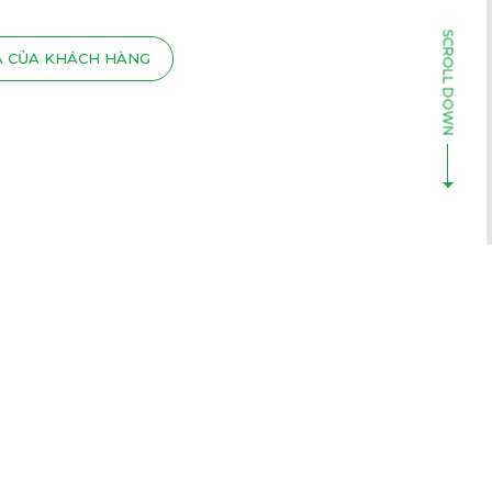
Á CỦA KHÁCH HÀNG
ỨNG NGỦ HIẾM GẶP