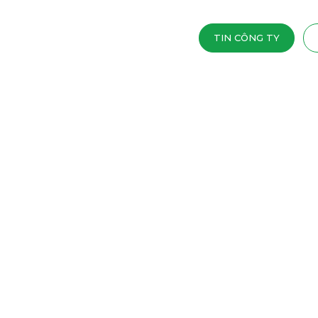
TIN CÔNG TY
NHỮNG ĐIỀU BỐ 
19
(KLEINE-LEVIN)
07 - 2020