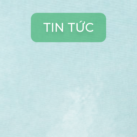
T
I
N
T
Ứ
C