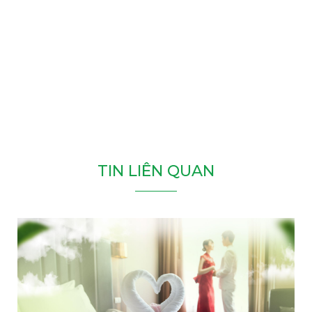
T
I
N
L
I
Ê
N
Q
U
A
N