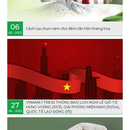
06
Cách lựa chọn nệm cho đêm tân hôn thăng hoa
05 - 2023
VINAMATTRESS THÔNG BÁO LỊCH NGHỈ LỄ GIỖ TỔ
27
HÙNG VƯƠNG (10/3), GIẢI PHÓNG MIỀN NAM (30/04),
04 - 2023
QUỐC TẾ LAO ĐỘNG (1/5)