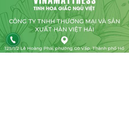
CÔNG TY TNHH THƯƠNG MẠI VÀ SẢN
XUẤT HÀN VIỆT HẢI
125/1/2 Lê Hoàng Phái, phường Gò Vấp, Thành phố Hồ
Chí Minh, Việt Nam
1900.636.663
info@vinamattress.vn
2019
VINAMATTRESS
. ALL RIGHTS RESERVED.