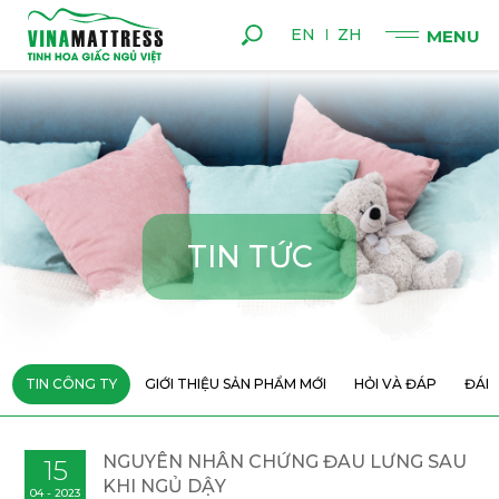
EN
ZH
T
I
N
T
Ứ
C
TIN CÔNG TY
GIỚI THIỆU SẢN PHẨM MỚI
HỎI VÀ ĐÁP
ĐÁN
NGUYÊN NHÂN CHỨNG ĐAU LƯNG SAU
15
KHI NGỦ DẬY
04 - 2023