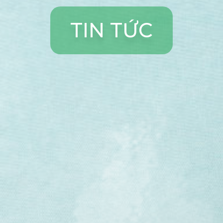
T
I
N
T
Ứ
C