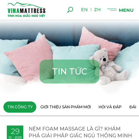
EN
ZH
T
I
N
T
Ứ
C
TIN CÔNG TY
GIỚI THIỆU SẢN PHẨM MỚI
HỎI VÀ ĐÁP
ĐÁN
NỆM FOAM MASSAGE LÀ GÌ? KHÁM
29
PHÁ GIẢI PHÁP GIẤC NGỦ THÔNG MINH
10 - 2025