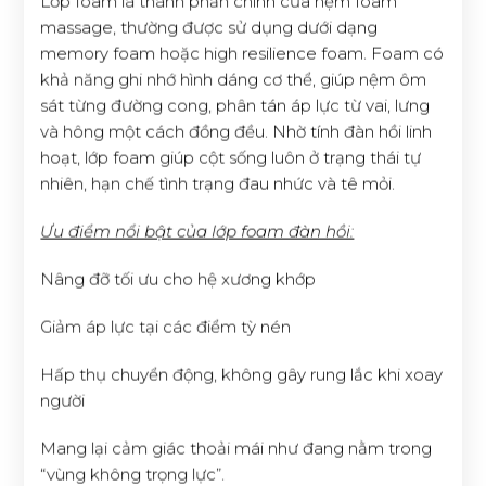
Lớp foam là thành phần chính của nệm foam
massage, thường được sử dụng dưới dạng
memory foam hoặc high resilience foam. Foam có
khả năng ghi nhớ hình dáng cơ thể, giúp nệm ôm
sát từng đường cong, phân tán áp lực từ vai, lưng
và hông một cách đồng đều. Nhờ tính đàn hồi linh
hoạt, lớp foam giúp cột sống luôn ở trạng thái tự
nhiên, hạn chế tình trạng đau nhức và tê mỏi.
Ưu điểm nổi bật của lớp foam đàn hồi:
Nâng đỡ tối ưu cho hệ xương khớp
Giảm áp lực tại các điểm tỳ nén
Hấp thụ chuyển động, không gây rung lắc khi xoay
người
Mang lại cảm giác thoải mái như đang nằm trong
“vùng không trọng lực”.