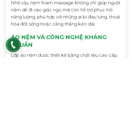
Nhờ vậy, nệm foam massage không chỉ giúp người
nằm dễ đi vào giấc ngủ mà còn hỗ trợ phục hồi
năng lượng, phù hợp với những ai bị đau lưng, thoái
hóa đốt sống hoặc căng thẳng kéo dài.
ÁO NỆM VÀ CÔNG NGHỆ KHÁNG
KHUẨN
Lớp áo nệm được thiết kế bằng chất liệu cao cấp,
có khả năng thoáng khí và kháng khuẩn tự nhiên.
Một số dòng nệm còn ứng dụng công nghệ vải
nano bạc, than hoạt tính hoặc vải hữu cơ giúp
chống nấm mốc, ngăn ngừa mạt bụi - tác nhân
gây dị ứng đường hô hấp.
Ưu điểm lớp áo nệm kháng khuẩn:
Giữ bề mặt nệm luôn sạch thoáng
Hạn chế vi khuẩn, nấm mốc sinh sôi