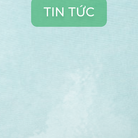
T
I
N
T
Ứ
C