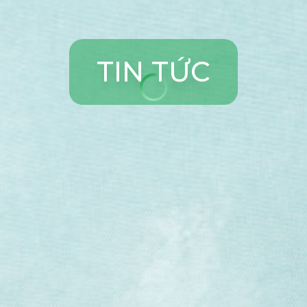
T
I
N
T
Ứ
C