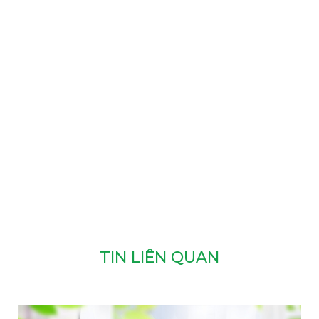
T
I
N
L
I
Ê
N
Q
U
A
N