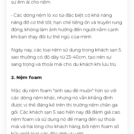
sự êm ái cho nệm.
• Các dòng nệm lò xo túi đặc biệt có khả năng
nâng đỡ cơ thể tốt, hạn chế tiếng ồn và truyền rung
động, không làm ảnh hưởng đến người nằm cạnh
khi bạn thay đổi tư thế ngủ của mình.
Ngày nay, các loại nệm sử dụng trong khách sạn 5
sao thường có độ dày từ 23-40cm, tạo nên sự
sang trọng và thoải mái cho du khách khi lưu trú.
2. Nệm foam
Mặc dù nệm foam "sinh sau đẻ muộn" hơn so với
các dòng nệm khác, nhưng nó vẫn khẳng định
được vị thế đáng kể trên thị trường nệm chăn ga
gối. Các khách sạn 5 sao hiện nay đã đánh giá cao
nệm foam và sử dụng nó để mang đến sự thoải
mái và hài lòng cho khách hàng, bởi nệm foam sở
hữu một loạt các đặc tính ưu việt: