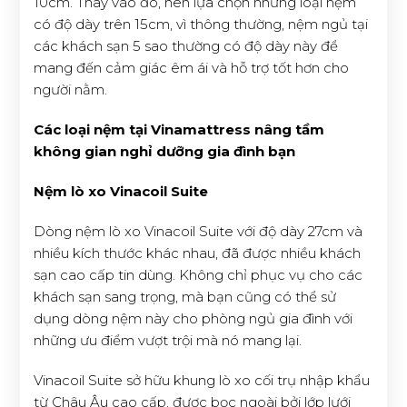
10cm. Thay vào đó, nên lựa chọn những loại nệm
có độ dày trên 15cm, vì thông thường, nệm ngủ tại
các khách sạn 5 sao thường có độ dày này để
mang đến cảm giác êm ái và hỗ trợ tốt hơn cho
người nằm.
Các loại nệm tại Vinamattress nâng tầm
không gian nghỉ dưỡng gia đình bạn
Nệm lò xo Vinacoil Suite
Dòng nệm lò xo Vinacoil Suite với độ dày 27cm và
nhiều kích thước khác nhau, đã được nhiều khách
sạn cao cấp tin dùng. Không chỉ phục vụ cho các
khách sạn sang trọng, mà bạn cũng có thể sử
dụng dòng nệm này cho phòng ngủ gia đình với
những ưu điểm vượt trội mà nó mang lại.
Vinacoil Suite sở hữu khung lò xo cối trụ nhập khẩu
từ Châu Âu cao cấp, được bọc ngoài bởi lớp lưới