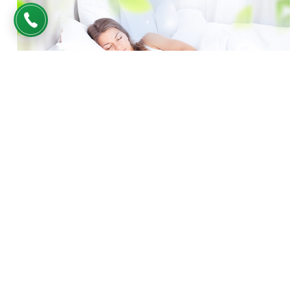
21
"Bật mí" cách giúp bạn... ngủ thật ngon, mơ thật đẹp
08 - 2023