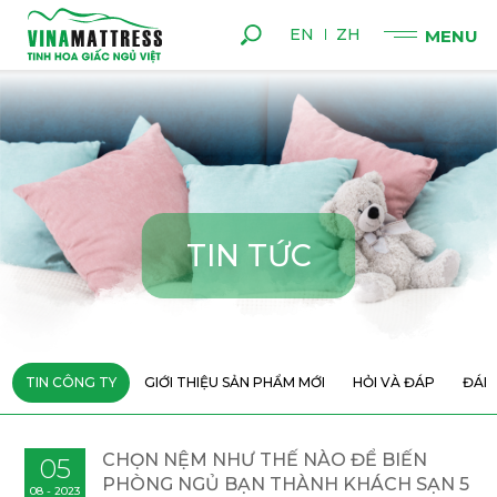
EN
ZH
T
I
N
T
Ứ
C
TIN CÔNG TY
GIỚI THIỆU SẢN PHẨM MỚI
HỎI VÀ ĐÁP
ĐÁN
CHỌN NỆM NHƯ THẾ NÀO ĐỂ BIẾN
05
PHÒNG NGỦ BẠN THÀNH KHÁCH SẠN 5
08 - 2023