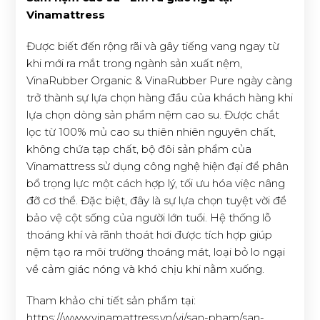
Vinamattress
Được biết đến rộng rãi và gây tiếng vang ngay từ
khi mới ra mắt trong ngành sản xuất nệm,
VinaRubber Organic & VinaRubber Pure ngày càng
trở thành sự lựa chọn hàng đầu của khách hàng khi
lựa chọn dòng sản phẩm nệm cao su. Được chắt
lọc từ 100% mủ cao su thiên nhiên nguyên chất,
không chứa tạp chất, bộ đôi sản phẩm của
Vinamattress sử dụng công nghệ hiện đại để phân
bổ trọng lực một cách hợp lý, tối ưu hóa việc nâng
đỡ cơ thể. Đặc biệt, đây là sự lựa chọn tuyệt vời để
bảo vệ cột sống của người lớn tuổi. Hệ thống lỗ
thoáng khí và rãnh thoát hơi được tích hợp giúp
nệm tạo ra môi trường thoáng mát, loại bỏ lo ngại
về cảm giác nóng và khó chịu khi nằm xuống.
Tham khảo chi tiết sản phẩm tại:
https://www.vinamattress.vn/vi/san-pham/san-