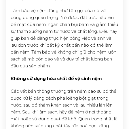
Tấm bảo vệ nệm đúng như tên gọi của nó với
công dụng quan trọng. Nó được đặt trực tiếp lên
bề mặt của nệm, ngăn chặn bụi bặm và giảm thiểu
sự thấm xuống nệm từ nước và chất lỏng. Điều này
giúp bạn dễ dàng thực hiện công việc vệ sinh và
lau dọn trước khi bất kỳ chất bẩn nào có thể làm
bẩn nệm. Tấm bảo vệ không chỉ giữ cho nệm luôn
sạch sẽ mà còn bảo vệ và duy trì chất lượng ban
đầu của sản phẩm.
Không sử dụng hóa chất để vệ sinh nệm
Các vết bẩn thông thường trên nệm cao su có thể
được xử lý bằng cách pha loãng bột giặt trong
nước, sau đó thấm khăn sạch và lau nhiều lần lên
nệm. Sau khi làm sạch, hãy để nệm ở nơi thoáng
mát hoặc sử dụng quạt để khô. Quan trọng nhất là
không nên sử dụng chất tẩy rửa hoá học, xăng