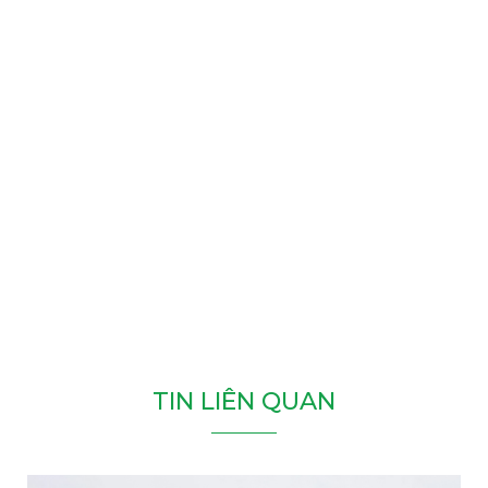
T
I
N
L
I
Ê
N
Q
U
A
N