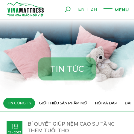
EN
ZH
T
I
N
T
Ứ
C
TIN CÔNG TY
GIỚI THIỆU SẢN PHẨM MỚI
HỎI VÀ ĐÁP
ĐÁN
BÍ QUYẾT GIÚP NỆM CAO SU TĂNG
18
THÊM TUỔI THỌ
12 - 2023