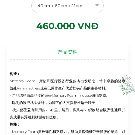
40cm x 60cm x 11cm
460.000 VNĐ
产品资料
构造 :
Memory Foam - 床垫和医疗设备行业的杰出发明之一带来卓越的健康
益处Vinamattress现在已用作生产优质枕头产品的主要材料。
- 产品结构由高品质的细碎Memory Foam mousse懒惰制成。
- 聪明的波浪枕头设计，为躺下的人支撑脊椎适合脖子。
- 枕头套覆盖有耐用的2D衬里，然后，将其与3D织物结合以产生通风并
完成带有浮雕刺绣徽标的缝纫。
性能 :
- Memory Foam擅长弹性和支撑力，帮助拥抱颈椎带来舒服的感觉，取