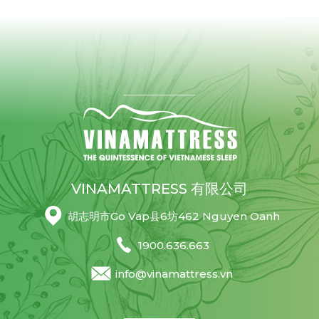
VINAMATTRESS 有限公司
胡志明市Go Vap县6坊462 Nguyen Oanh
1900.636.663
info@vinamattress.vn