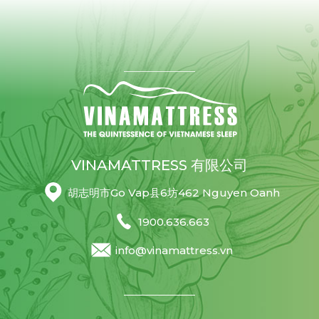
VINAMATTRESS 有限公司
胡志明市Go Vap县6坊462 Nguyen Oanh
1900.636.663
info@vinamattress.vn