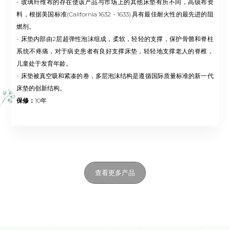
- 玻璃纤维布的存在使该产品与市场上的其他床垫有所不同，高级布资
料，根据美国标准(California 1632 - 1633).具有最佳耐火性的最先进的阻
燃剂。
- 床垫内部由2层超弹性泡沫组成，柔软，轻轻的支撑，保护骨骼和脊柱
系统不疼痛，对于病史患者有良好支撑床垫，轻轻地支撑老人的脊椎，
儿童处于发育年龄。
- 床垫被真空吸和紧凑的卷，多层泡沫结构是遵循国际质量标准的新一代
床垫的创新结构。
保修：
10年
查看更多产品