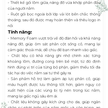
- Thiết kế gối lõm giữa, nâng đỡ vừa khớp phần đầu
của người nằm.
- Ruột gối bọc ngoài bởi lớp vải lót bền chắc thông
thoáng, sau đó được may hoàn thiện và thêu logo in
nổi.
Tính năng:
- Memory Foam vượt trội về độ đàn hồi và khả năng
nâng đỡ, giúp ôm sát phần cột sống cổ, mang lại
cảm giác thoải mái, dễ chịu để bạn nhanh vào giấc.
- Chất liệu có khả năng ghi nhớ chính xác từng
khoảng lõm, đường cong trên bề mặt, từ đó định
hình đúng vị trí của từng bộ phận, giảm thiểu tối đa
tác hại do việc nằm sai tư thế gây ra.
- Sản phẩm hỗ trợ làm giảm áp lực phần cổ, giúp
máu huyết được lưu thông tốt hơn, giảm nguy cơ
xuất hiện của các vùng bị tỳ nén trong lúc nằm,
mang lại giấc ngủ sâu êm ái.
- Chất liệu không gây kích ứng cho da, giúp ngăn
chặn sự phát triển của nấm mốc và côn trùng, an