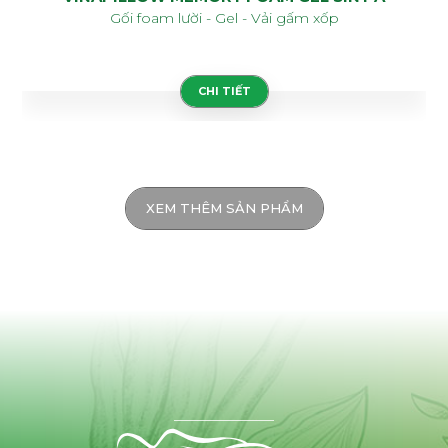
Gối foam lười - Gel - Vải gấm xốp
CHI TIẾT
XEM THÊM SẢN PHẨM