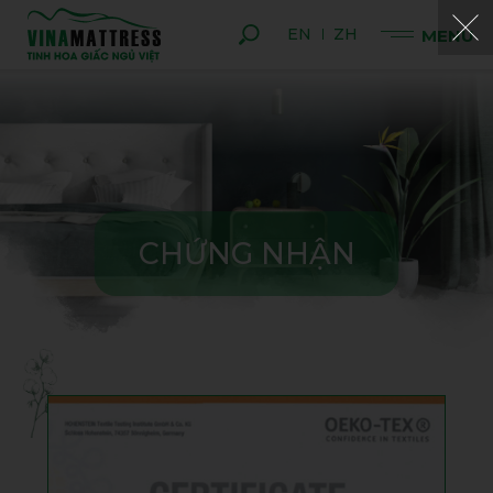
EN
ZH
C
H
Ứ
N
G
N
H
Ậ
N