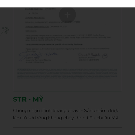
STR - MỸ
Chứng nhận (Tính kháng cháy) - Sản phẩm được
làm từ sợi bông kháng cháy theo tiêu chuẩn Mỹ.