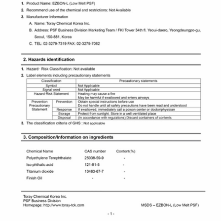
ESLON - HÀN QUỐC
Chứng nhận (Tính kháng khuẩn) - Sản phẩm
được làm từ sợi bông sạch khuẩn & tốt cho sức
khỏe theo Luật sức khỏe người tiêu dùng.